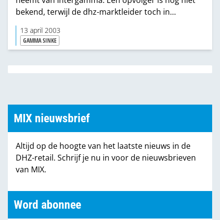
neemt van Intergamma. Een opvolger is nog niet
bekend, terwijl de dhz-marktleider toch in
tamelijke beroering is door de recente
13 april 2003
overnamegolf die NBM Amstelland door de
GAMMA SINKE
organisatie laat rollen. Belandt Intergamma in een
machtsvacuüm zonder sterke man op de bok?
MIX nieuwsbrief
Altijd op de hoogte van het laatste nieuws in de
DHZ-retail. Schrijf je nu in voor de nieuwsbrieven
van MIX.
Word abonnee