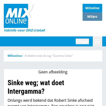
MIXonline
Home
MIXpro
Magazines
Vakinfo voor DHZ-(r)etail
Winkelketens
Inloggen
DHZ Sessie
Zoeken
MIXonline
Artikelen met de tag "Gamma Sinke"
Marktcijfers
Word abonnee
Geen afbeelding
Partners
Sinke weg; wat doet
Intergamma?
Onlangs werd bekend dat Robert Sinke afscheid