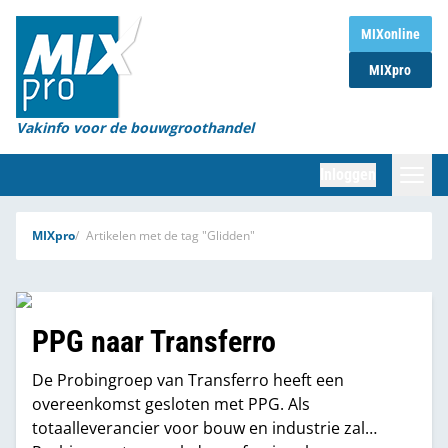
Home
MIXonline
MIXpro
Magazines
Organisaties
Vakinfo voor de bouwgroothandel
[BUB]
Inloggen
[BB]
Zoeken
MIXpro
Artikelen met de tag "Glidden"
Marktcijfers
Word abonnee
PPG naar Transferro
Partners
De Probingroep van Transferro heeft een
overeenkomst gesloten met PPG. Als
totaalleverancier voor bouw en industrie zal