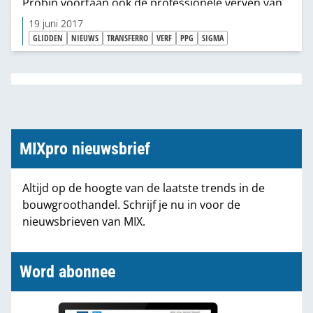
Probin voortaan ook de professionele verven van
PPG op nemen in haar assortiment.
19 juni 2017
GLIDDEN
NIEUWS
TRANSFERRO
VERF
PPG
SIGMA
MIXpro nieuwsbrief
Altijd op de hoogte van de laatste trends in de
bouwgroothandel. Schrijf je nu in voor de
nieuwsbrieven van MIX.
Word abonnee