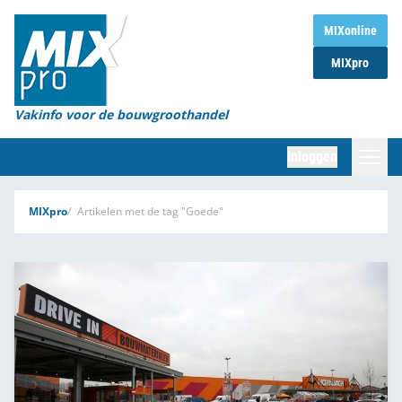
Home
MIXonline
MIXpro
Magazines
Organisaties
Vakinfo voor de bouwgroothandel
[BUB]
Inloggen
[BB]
Zoeken
MIXpro
Artikelen met de tag "Goede"
Marktcijfers
Word abonnee
Partners