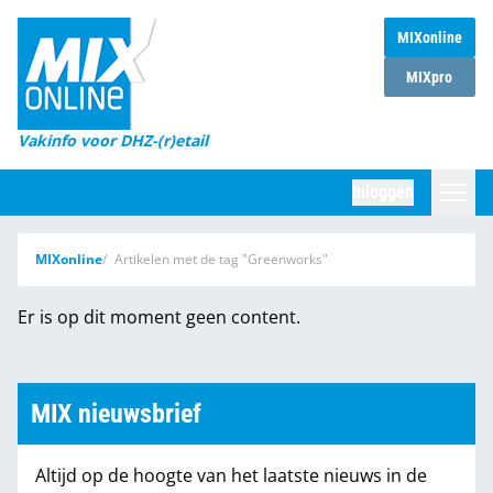
MIXonline
Home
MIXpro
Magazines
Vakinfo voor DHZ-(r)etail
Winkelketens
Inloggen
DHZ Sessie
Zoeken
MIXonline
Artikelen met de tag "Greenworks"
Marktcijfers
Er is op dit moment geen content.
Word abonnee
Partners
MIX nieuwsbrief
Altijd op de hoogte van het laatste nieuws in de