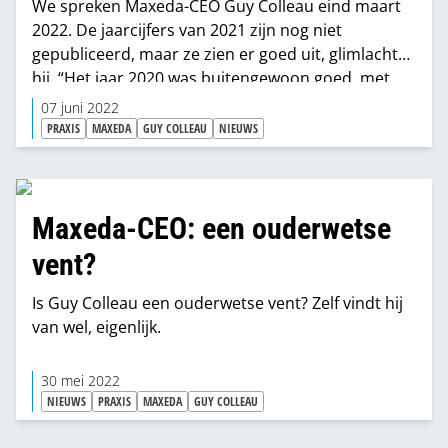
We spreken Maxeda-CEO Guy Colleau eind maart
2022. De jaarcijfers van 2021 zijn nog niet
gepubliceerd, maar ze zien er goed uit, glimlacht
hij. “Het jaar 2020 was buitengewoon goed, met
cijfers die we nooit tevoren hadden gezien. En dat
07 juni 2022
konden we in 2021 natuurlijk niet evenaren, zeker
PRAXIS
MAXEDA
GUY COLLEAU
NIEUWS
niet doordat we onze winkels in Nederland een
paar maanden hebben moeten sluiten. Maar de
2021-cijfers zijn zeker ‘interesting’”, zegt de
topman van het moederbedrijf van Praxis.
Maxeda-CEO: een ouderwetse
vent?
Is Guy Colleau een ouderwetse vent? Zelf vindt hij
van wel, eigenlijk.
30 mei 2022
NIEUWS
PRAXIS
MAXEDA
GUY COLLEAU