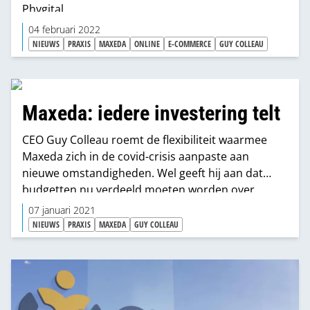
Phygital.
04 februari 2022
NIEUWS
PRAXIS
MAXEDA
ONLINE
E-COMMERCE
GUY COLLEAU
Maxeda: iedere investering telt
CEO Guy Colleau roemt de flexibiliteit waarmee
Maxeda zich in de covid-crisis aanpaste aan
nieuwe omstandigheden. Wel geeft hij aan dat
budgetten nu verdeeld moeten worden over
traditionele retail-strategie en digitale
07 januari 2021
transformatie. En dat er dús scherpe keuzes
NIEUWS
PRAXIS
MAXEDA
GUY COLLEAU
gemaakt moeten worden, zoals het sluiten van
winkels om ze op betere locaties te openen.
"Kwaliteit is troef. We kunnen geen genoegen
meer nemen met 'gemiddeld'."