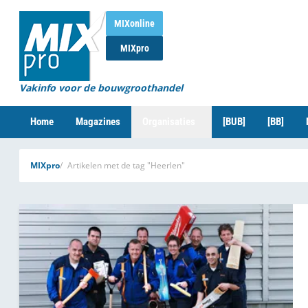
MIXonline
MIXpro
Vakinfo voor de bouwgroothandel
Home
Magazines
Organisaties
[BUB]
[BB]
MIXpro
Artikelen met de tag "Heerlen"