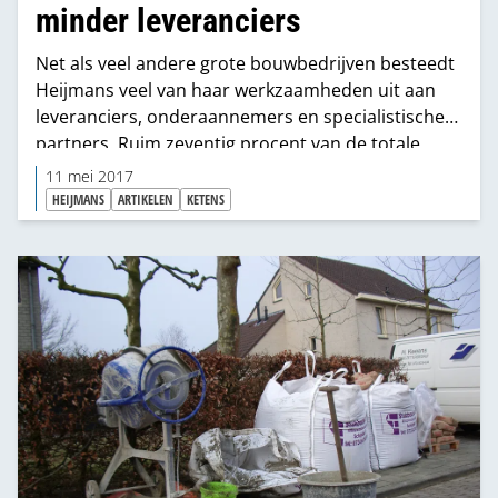
minder leveranciers
Net als veel andere grote bouwbedrijven besteedt
Heijmans veel van haar werkzaamheden uit aan
leveranciers, onderaannemers en specialistische
partners. Ruim zeventig procent van de totale
omzet wordt ingekocht. Dan loont het de moeite
11 mei 2017
om continu te zoeken naar manieren om het
HEIJMANS
ARTIKELEN
KETENS
inkoopproces te verbeteren. Onder de noemer
‘meer met minder’ werkt Heijmans aan het
terugdringen van het aantal leveranciers. Met als
doel: meer samenwerking en kwaliteit, minder
(faal)kosten en vereenvoudiging van de
administratieve afwikkeling.