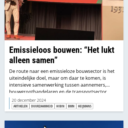
Emissieloos bouwen: “Het lukt
alleen samen”
De route naar een emissieloze bouwsector is het
uiteindelijke doel, maar om daar te komen, is
intensieve samenwerking tussen aannemers,
bouwgroothandelaren en de transportsector
noodzakelijk. Die conclusie trok Paul van der
20 december 2024
Linde, clustermanager Bouw van Transport en
ARTIKELEN
DUURZAAMHEID
HIBIN
BMN
HEIJMANS
Logistiek Nederland (TLN) aan het eind van
bijeenkomst Samen naar Schoon en Emissieloos
bouwen.