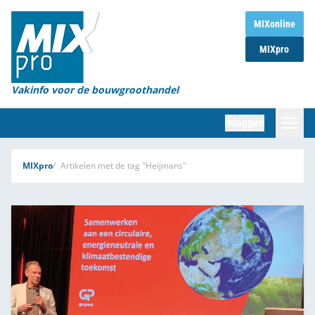
Home
MIXonline
MIXpro
Magazines
Organisaties
Vakinfo voor de bouwgroothandel
[BUB]
Inloggen
[BB]
Zoeken
MIXpro
Artikelen met de tag "Heijmans"
Marktcijfers
Word abonnee
Partners