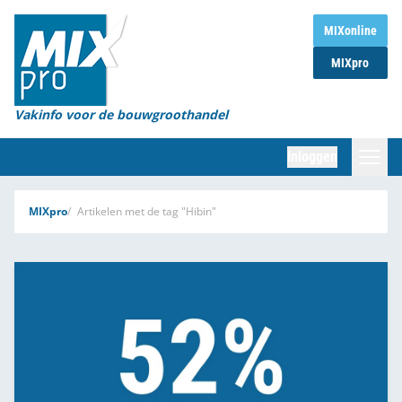
Home
MIXonline
MIXpro
Magazines
Organisaties
Vakinfo voor de bouwgroothandel
[BUB]
Inloggen
[BB]
Zoeken
MIXpro
Artikelen met de tag "Hibin"
Marktcijfers
Word abonnee
Partners