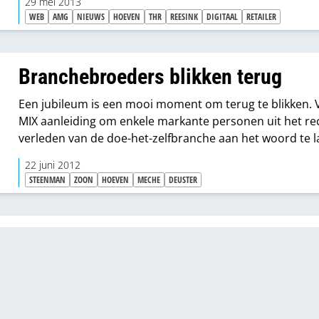
29 mei 2013
WEB
AMG
NIEUWS
HOEVEN
THR
REESINK
DIGITAAL
RETAILER
Branchebroeders blikken terug
Een jubileum is een mooi moment om terug te blikken. 
MIX aanleiding om enkele markante personen uit het re
verleden van de doe-het-zelfbranche aan het woord te l
over hun successen en huidige visie op de branche. “Vr
22 juni 2012
was alles eenvoudiger, duidelijker.”
STEENMAN
ZOON
HOEVEN
MECHE
DEUSTER