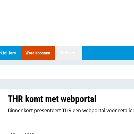
ktcijfers
Word abonnee
Partners
THR komt met webportal
Binnenkort presenteert THR een webportal voor retailer