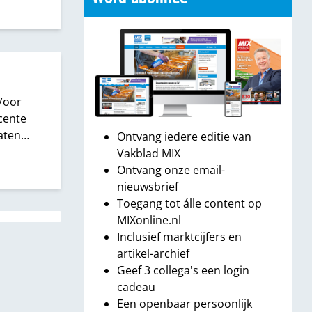
Voor
cente
aten
Ontvang iedere editie van
oeger
Vakblad MIX
Ontvang onze email-
nieuwsbrief
Toegang tot álle content op
MIXonline.nl
Inclusief marktcijfers en
artikel-archief
Geef 3 collega's een login
cadeau
Een openbaar persoonlijk