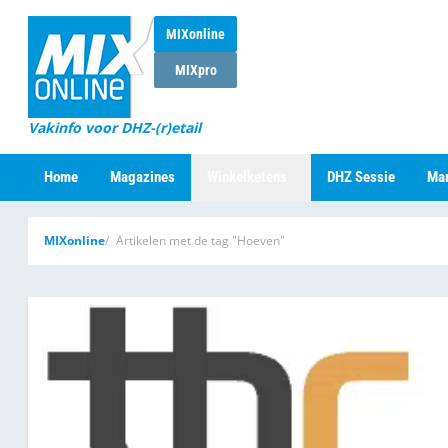
MIXonline
MIXpro
Vakinfo voor DHZ-(r)etail
Home
Magazines
Winkelketens
DHZ Sessie
Mar
MIXonline
Artikelen met de tag "Hoeven"