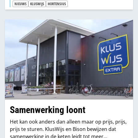
selecteren streng. Op kwaliteit, ondernemerschap,
NIEUWS
KLUSWIJS
HORTENSIUS
toekomstvisie en financiële stabiliteit.”
Samenwerking loont
Het kan ook anders dan alleen maar op prijs, prijs,
prijs te sturen. KlusWijs en Bison bewijzen dat
samenwerking in de keten leidt tot meer