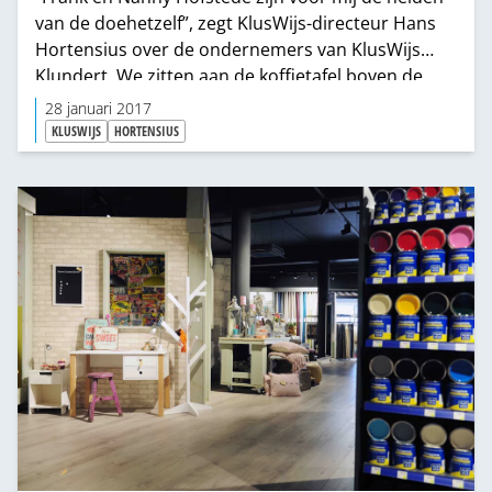
van de doehetzelf”, zegt KlusWijs-directeur Hans
Hortensius over de ondernemers van KlusWijs
Klundert. We zitten aan de koffietafel boven de
winkel en praten met de eerste KlusWijs-
28 januari 2017
ondernemers van de club. Vijf jaar nadat zij hun
KLUSWIJS
HORTENSIUS
winkel als eerste ombouwden naar de nieuwe
formule.