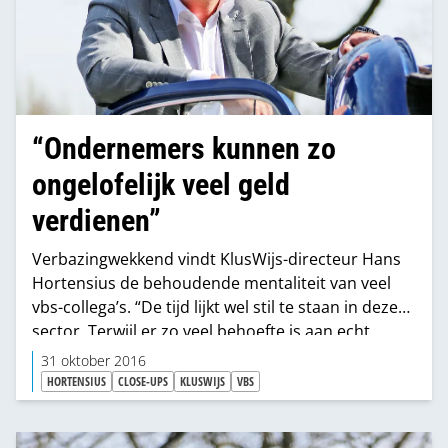
“Ondernemers kunnen zo
ongelofelijk veel geld
verdienen”
Verbazingwekkend vindt KlusWijs-directeur Hans
Hortensius de behoudende mentaliteit van veel
vbs-collega’s. “De tijd lijkt wel stil te staan in deze
sector. Terwijl er zo veel behoefte is aan echt
decoratieve winkels. Je moet de consument
31 oktober 2016
verrassen. Niet alleen doen wat hij verwacht, dat is
HORTENSIUS
CLOSE-UPS
KLUSWIJS
VBS
niet meer genoeg. Zo moeilijk is het helemaal niet,
maar je moet het wel dóén!”