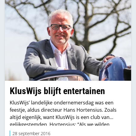
KlusWijs blijft entertainen
KlusWijs’ landelijke ondernemersdag was een
feestje, aldus directeur Hans Hortensius. Zoals
altijd eigenlijk, want KlusWijs is een club van
gelijkgestemden. Hortensius: “Als we wilden,
hadden we nu 100 ondernemers. Maar we
28 september 2016