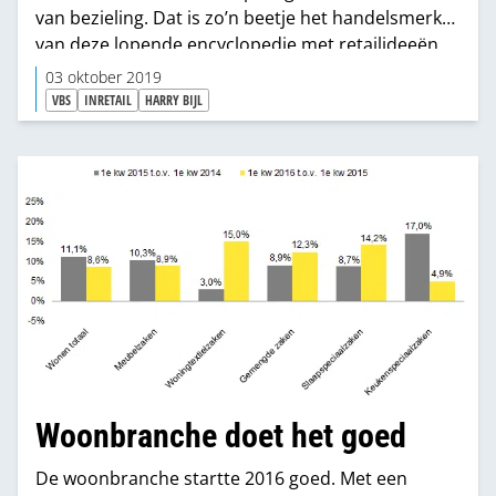
van bezieling. Dat is zo’n beetje het handelsmerk
van deze lopende encyclopedie met retailideeën.
Een half uurtje bijpraten en je hebt weer genoeg
03 oktober 2019
inspiratie om flinke tijd vooruit te kunnen. De
VBS
INRETAIL
HARRY BIJL
conclusie kan ook luiden dat de VBS-sector best
een tandje bij mag schakelen.
Woonbranche doet het goed
De woonbranche startte 2016 goed. Met een