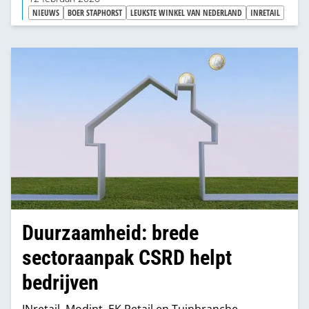
NIEUWS
BOER STAPHORST
LEUKSTE WINKEL VAN NEDERLAND
INRETAIL
Duurzaamheid: brede
sectoraanpak CSRD helpt
bedrijven
INretail, Modint, EK Retail en Tuinbranche