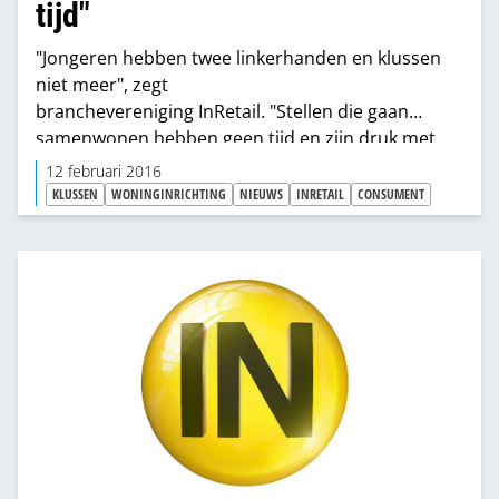
tijd"
"Jongeren hebben twee linkerhanden en klussen
niet meer", zegt
branchevereniging InRetail. "Stellen die gaan
samenwonen hebben geen tijd en zijn druk met
andere dingen."
12 februari 2016
KLUSSEN
WONINGINRICHTING
NIEUWS
INRETAIL
CONSUMENT