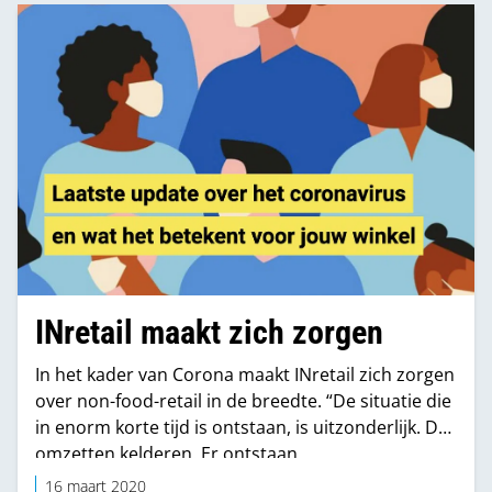
INretail maakt zich zorgen
In het kader van Corona maakt INretail zich zorgen
over non-food-retail in de breedte. “De situatie die
in enorm korte tijd is ontstaan, is uitzonderlijk. De
omzetten kelderen. Er ontstaan
liquiditeitsproblemen in een sector die aan
16 maart 2020