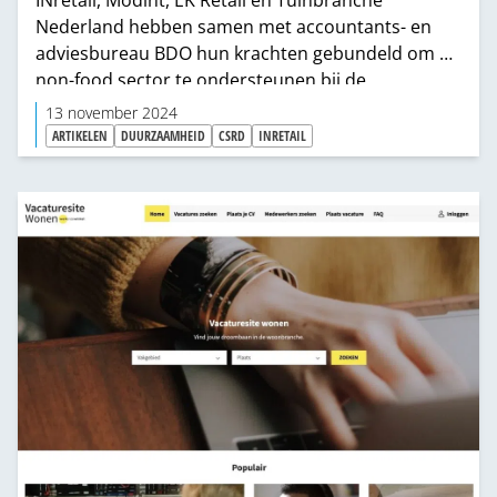
Nederland hebben samen met accountants- en
adviesbureau BDO hun krachten gebundeld om de
non-food sector te ondersteunen bij de
voorbereidingen op de verplichte
13 november 2024
duurzaamheidsrapportages als gevolg van de
ARTIKELEN
DUURZAAMHEID
CSRD
INRETAIL
Corporate Sustainability Reporting Directive
(CSRD). ‘Samen sterk in duurzaamheid’ is het
motto waaronder ze CSRD- verplichtingen
aanpakken.