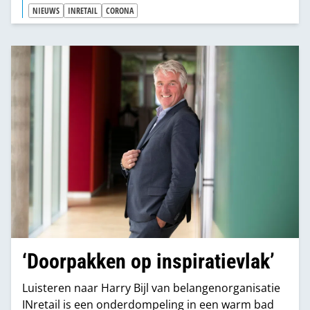
400.000 mensen werk biedt. Er zijn miljarden nodig
NIEUWS
INRETAIL
CORONA
om lucht te creëren."
‘Doorpakken op inspiratievlak’
Luisteren naar Harry Bijl van belangenorganisatie
INretail is een onderdompeling in een warm bad