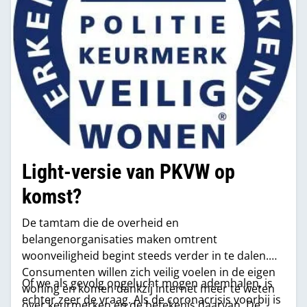
Light-versie van PKVW op
komst?
De tamtam die de overheid en
belangenorganisaties maken omtrent
woonveiligheid begint steeds verder in te dalen.
Consumenten willen zich veilig voelen in de eigen
Of we als gevolg opgelucht mogen ademhalen, is
woning en komen dankzij internet meer te weten
echter zeer de vraag. Als de coronacrisis voorbij is
over keurmerken en de betekenis daarvan. De