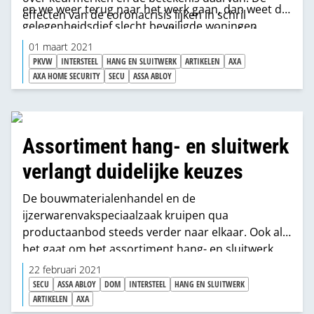
en we weer terug naar het werk gaan, dan weet de
effecten van de coronacrisis lijken in schril
gelegenheidsdief slecht beveiligde woningen
contrast daarvan te staan. Mensen zijn afgelopen
ongetwijfeld weer te vinden. Bovendien breekt ooit
maanden vaker thuis geweest. Gevolg daarvan
01 maart 2021
de tijd aan dat we weer op vakantie gaan. Hoe
PKVW
INTERSTEEL
HANG EN SLUITWERK
ARTIKELEN
AXA
was onder andere dat het aantal inbraken verder
denken specialisten over inbraaktrends?
AXA HOME SECURITY
SECU
ASSA ABLOY
afnam.
Assortiment hang- en sluitwerk
verlangt duidelijke keuzes
De bouwmaterialenhandel en de
ijzerwarenvakspeciaalzaak kruipen qua
productaanbod steeds verder naar elkaar. Ook als
het gaat om het assortiment hang- en sluitwerk.
Om zich te onderscheiden ten opzichte van elkaar
22 februari 2021
maken de verschillende verkoopkanalen elk hun
SECU
ASSA ABLOY
DOM
INTERSTEEL
HANG EN SLUITWERK
eigen keuzes. Hoe kijkt de industrie naar de
ARTIKELEN
AXA