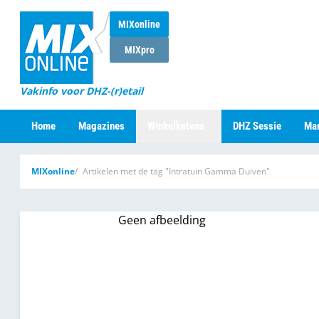
MIXonline
MIXpro
Vakinfo voor DHZ-(r)etail
Home
Magazines
Winkelketens
DHZ Sessie
Mar
MIXonline
Artikelen met de tag "Intratuin Gamma Duiven"
Geen afbeelding