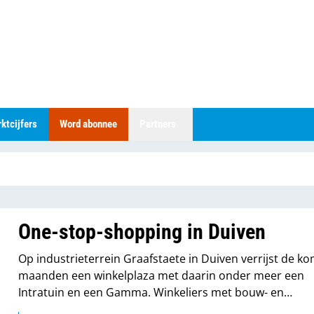
ktcijfers
Word abonnee
Partners
One-stop-shopping in Duiven
Op industrieterrein Graafstaete in Duiven verrijst de 
maanden een winkelplaza met daarin onder meer een
Intratuin en een Gamma. Winkeliers met bouw- en
woonwinkels kunnen zich melden; in het pand is nog pl