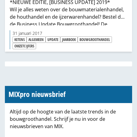
*NIEUWE EDITIE, [BUSINESS UPDATE] 2019*
Wil je alles weten over de bouwmaterialenhandel,
de houthandel en de ijzerwarenhandel? Bestel dan
de Business Update Bouwgroothandel! De
bouwgroothandel is volop in beweging. De
31 januari 2017
bouwkolom verandert, klanten veranderen. En
KETENS
ALGEMEEN
UPDATE
JAARBOEK
BOUWGROOTHANDEL
handelaren in bouwmaterialen, hout- en
OMZETCIJFERS
plaatmateriaal en ijzerwaren en gereedschappen
veranderen mee. Onze Business Update geeft je
een actueel overzicht van de grote spelers en de
dwarsverbanden in de sector. De tweede – volledig
bijgewerkte – editie is nú uit. Bestel 'm snel.
MIXpro nieuwsbrief
Altijd op de hoogte van de laatste trends in de
bouwgroothandel. Schrijf je nu in voor de
nieuwsbrieven van MIX.