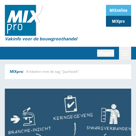
Home
MIXonline
MIXpro
Magazines
Organisaties
Vakinfo voor de bouwgroothandel
[BUB]
Inloggen
[BB]
Zoeken
MIXpro
Artikelen met de tag "Jaarboek"
Marktcijfers
Word abonnee
Partners