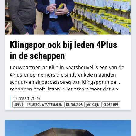
Klingspor ook bij leden 4Plus
in de schappen
Bouwpartner Jac Klijn in Kaatsheuvel is een van de
4Plus-ondernemers die sinds enkele maanden
schuur- en slijpaccessoires van Klingspor in de
schappen heeft liggen. “Het assortiment dat we
hier aanbieden, is gebaseerd op de behoefte en
13 maart 2023
wensen van de klanten van Bouwpartner Jac Klijn.
4PLUS
4PLUSBOUWMATERIALEN
KLINGSPOR
JAC KLIJN
CLOSE-UPS
Die samenstelling is maatwerk en die leveren we
per ondernemer, groot of klein”, zegt Ruud
Augustin, accountmanager van Klingspor.