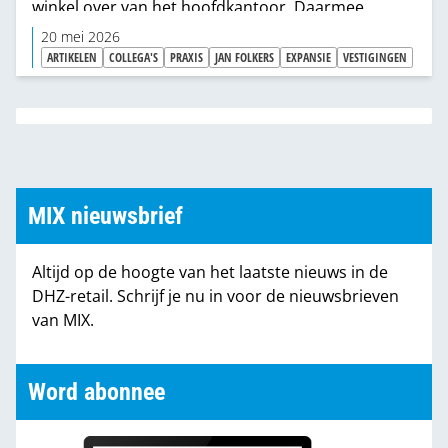
winkel over van het hoofdkantoor. Daarmee
verschuift de aansturing van centraal naar lokaal
20 mei 2026
ondernemerschap. “Nu kan ik alles weer
ARTIKELEN
COLLEGA'S
PRAXIS
JAN FOLKERS
EXPANSIE
VESTIGINGEN
beetpakken en gaan doen.”
MIX nieuwsbrief
Altijd op de hoogte van het laatste nieuws in de
DHZ-retail. Schrijf je nu in voor de nieuwsbrieven
van MIX.
Word abonnee