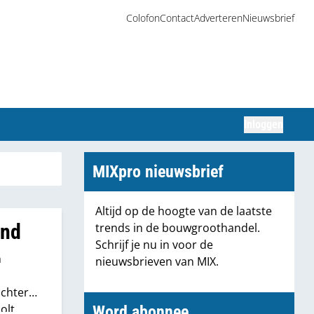
Colofon
Contact
Adverteren
Nieuwsbrief
Inloggen
Zoeken
MIXpro nieuwsbrief
Altijd op de hoogte van de laatste
and
trends in de bouwgroothandel.
Schrijf je nu in voor de
n
nieuwsbrieven van MIX.
ichter
olt.
Word abonnee