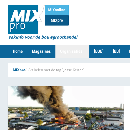
MIXonline
MIXpro
Vakinfo voor de bouwgroothandel
Home
Magazines
Organisaties
[BUB]
[BB]
MIXpro
Artikelen met de tag "Jesse Keizer"