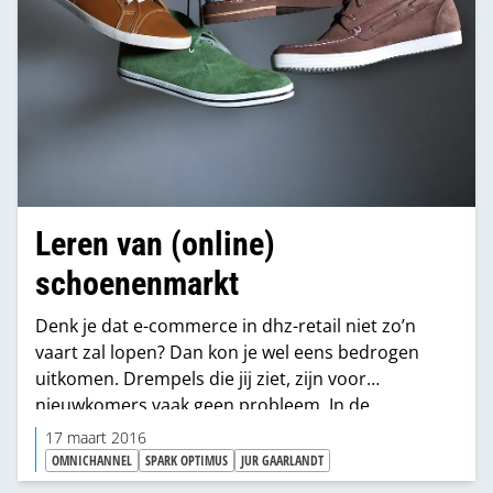
Leren van (online)
schoenenmarkt
Denk je dat e-commerce in dhz-retail niet zo’n
vaart zal lopen? Dan kon je wel eens bedrogen
uitkomen. Drempels die jij ziet, zijn voor
nieuwkomers vaak geen probleem. In de
schoenen-retail stapten ze daar supermakkelijk
17 maart 2016
overheen. Met alle gevolgen van dien. De
experts
OMNICHANNEL
SPARK OPTIMUS
JUR GAARLANDT
van Spark Optimus
laten zien hoe dat ging en…