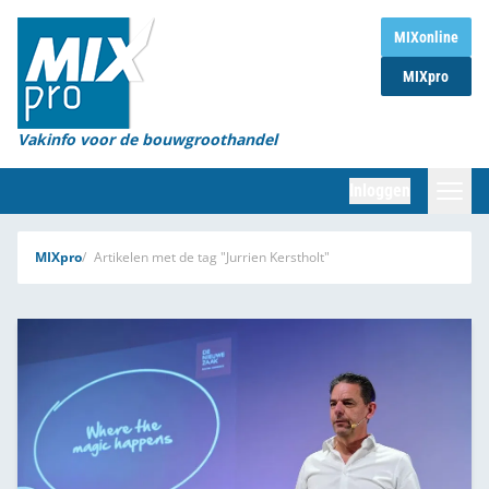
Home
MIXonline
MIXpro
Magazines
Organisaties
Vakinfo voor de bouwgroothandel
[BUB]
Inloggen
[BB]
Zoeken
MIXpro
Artikelen met de tag "Jurrien Kerstholt"
Marktcijfers
Word abonnee
Partners