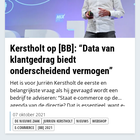
Kerstholt op [BB]: “Data van
klantgedrag biedt
onderscheidend vermogen”
Het is voor Jurriën Kerstholt de eerste en
belangrijkste vraag als hij gevraagd wordt een
bedrijf te adviseren: “Staat e-commerce op de
agenda van de directie? Dat is essentieel, want e-
commerce gaat over het veranderen van de
07 oktober 2021
organisatie op basis van inzicht in de wens van de
DE NIEUWE ZAAK
JURRIEN KERSTHOLT
NIEUWS
WEBSHOP
klant.”
E-COMMERCE
[BB] 2021