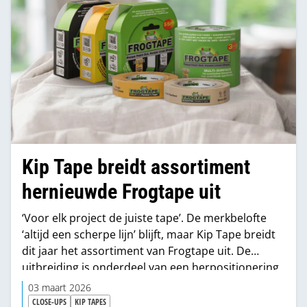
Kip Tape breidt assortiment
hernieuwde Frogtape uit
‘Voor elk project de juiste tape’. De merkbelofte
‘altijd een scherpe lijn’ blijft, maar Kip Tape breidt
dit jaar het assortiment van Frogtape uit. De
uitbreiding is onderdeel van een herpositionering
van het merk, die vanaf het tweede kwartaal van
03 maart 2026
dit jaar zijn weg naar de bouwmarkten en
CLOSE-UPS
KIP TAPES