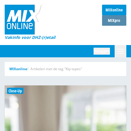
MIXonline
Home
MIXpro
Magazines
Vakinfo voor DHZ-(r)etail
Winkelketens
Inloggen
DHZ Sessie
Zoeken
MIXonline
Artikelen met de tag "Kip tapes"
Marktcijfers
Word abonnee
Close-Up
Partners