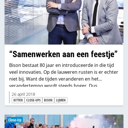
“Samenwerken aan een feestje”
Bison bestaat 80 jaar en introduceerde in die tijd
veel innovaties. Op de lauweren rusten is er echter
niet bij. Want de tijden veranderen en het
verandertempo wordt steeds hoger. Dus
innoveert de fabrikant er lustig op los en zoekt hij
26 april 2018
nieuwe manieren van samenwerking en
KITTEN
CLOSE-UPS
BISON
LIJMEN
communicatie. “Aansluiting houden bij de
consument en hem enthousiast maken voor de
klus. Da’s toch het mooiste?”
Close-Up