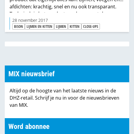
afdichten: krachtig, snel en nu ook transparant.
Technisch is het product een huzarenstuk, maar
qua verkoopondersteuning gaat alles uit de kast.
28 november 2017
BISON
LIJMEN EN KITTEN
LIJMEN
KITTEN
CLOSE-UPS
“Dankzij een waterdicht marketingplan leveren we
niet alleen een innovatief product, maar ook
meteen de traffic en de klandizie er bij.”
MIX nieuwsbrief
Altijd op de hoogte van het laatste nieuws in de
DHZ-retail. Schrijf je nu in voor de nieuwsbrieven
van MIX.
Word abonnee