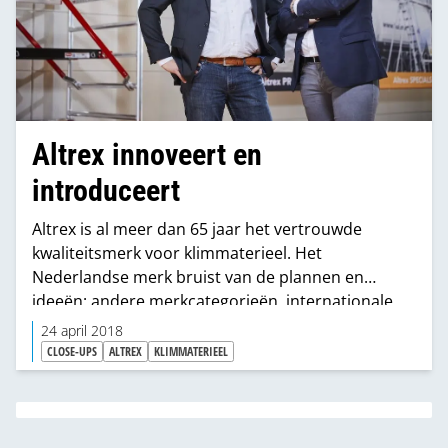
Altrex innoveert en
introduceert
Altrex is al meer dan 65 jaar het vertrouwde
kwaliteitsmerk voor klimmaterieel. Het
Nederlandse merk bruist van de plannen en
ideeën: andere merkcategorieën, interna­tionale
ambities en nieuwe innovatieve producten. Hoe
24 april 2018
zien al deze plannen er concreet uit?
CLOSE-UPS
ALTREX
KLIMMATERIEEL