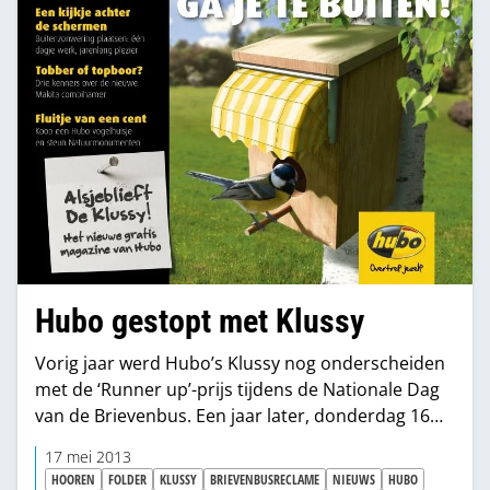
Hubo gestopt met Klussy
Vorig jaar werd Hubo’s Klussy nog onderscheiden
met de ‘Runner up’-prijs tijdens de Nationale Dag
van de Brievenbus. Een jaar later, donderdag 16
mei, maakte Hans van Hooren bekend dat Hubo
17 mei 2013
inmiddels met Klussy is gestopt.
HOOREN
FOLDER
KLUSSY
BRIEVENBUSRECLAME
NIEUWS
HUBO