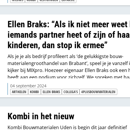
Ellen Braks: “Als ik niet meer weet
iemands partner heet of zijn of haa
kinderen, dan stop ik ermee”
Als je je als bedrijf profileert als ‘de gelukkigste bouw-
materialengroothandel van Brabant’, speel je je vanzelf 
kijker bij MIXpro. Hoezeer eigenaar Ellen Braks ook een 
heeft aan een podium voor zichzelf. We spreken met ha
haar man én zakenpartner Ivo van Beuningen – en ook 
04 september 2024
met Braks senior – over Kombi Bouwmaterialen en de 
ARTIKELEN
KOMBI
ELLEN BRAKS
COLLEGA'S
4PLUSBOUWMATERIALEN
waarop ze zich in Uden en Sint-Oedenrode profileren bi
medewerkers en hun klanten.
Kombi in het nieuw
Kombi Bouwmaterialen Uden is begin dit jaar definitief