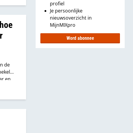
profiel
Je persoonlijke
nieuwsoverzicht in
 hoe
MijnMIXpro
r
Word abonnee
in de
hekel
ar en
even
manier
j