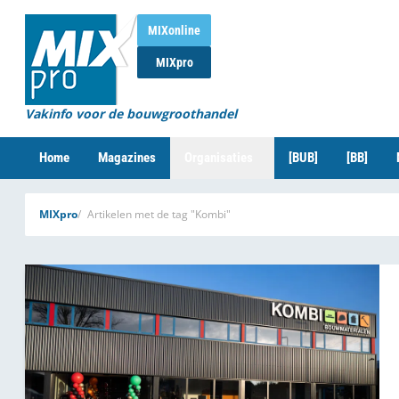
MIXonline
MIXpro
Vakinfo voor de bouwgroothandel
Home
Magazines
Organisaties
[BUB]
[BB]
MIXpro
Artikelen met de tag "Kombi"