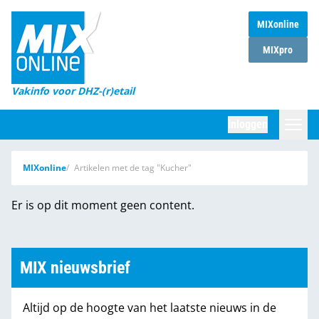
MIXonline
Home
MIXpro
Magazines
Vakinfo voor DHZ-(r)etail
Winkelketens
Inloggen
DHZ Sessie
Zoeken
MIXonline
Artikelen met de tag "Kucher"
Marktcijfers
Er is op dit moment geen content.
Word abonnee
Partners
MIX nieuwsbrief
Altijd op de hoogte van het laatste nieuws in de