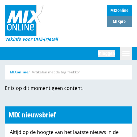
MIXonline
Home
MIXpro
Magazines
Vakinfo voor DHZ-(r)etail
Winkelketens
Inloggen
DHZ Sessie
Zoeken
MIXonline
Artikelen met de tag "Kukko"
Marktcijfers
Er is op dit moment geen content.
Word abonnee
Partners
MIX nieuwsbrief
Altijd op de hoogte van het laatste nieuws in de