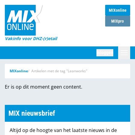
MIXonline
Home
MIXpro
Magazines
Vakinfo voor DHZ-(r)etail
Winkelketens
Inloggen
DHZ Sessie
Zoeken
MIXonline
Artikelen met de tag "Leanworks"
Marktcijfers
Er is op dit moment geen content.
Word abonnee
Partners
MIX nieuwsbrief
Altijd op de hoogte van het laatste nieuws in de