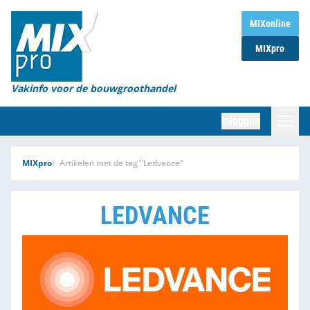
Home
MIXonline
MIXpro
Magazines
Organisaties
Vakinfo voor de bouwgroothandel
[BUB]
Inloggen
[BB]
Zoeken
MIXpro
Artikelen met de tag "Ledvance"
Marktcijfers
LEDVANCE
Word abonnee
Partners