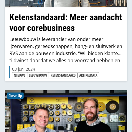
Ketenstandaard: Meer aandacht
voor corebusiness
Leeuwbouw is leverancier van onder meer
ijzerwaren, gereedschappen, hang- en sluitwerk en
RVS aan de bouw en industrie. “Wij bieden klanten
tijdwinst doordat we alles op voorraad hebben en
vanuit onze vestiging in Zwolle in heel Nederland
03 juni 2024
leveren,” zegt general manager Robert Collet. “En
NIEUWS
LEEUWBOUW
KETENSTANDAARD
ARTIKELDATA
doordat we een aanzienlijk deel van onze facturen
via de DICO Standaard versturen, worden facturen
snel geaccordeerd en betaald. Zo besparen we
Close-Up
iedereen tijd en blijft er meer aandacht over voor
de corebusiness.”