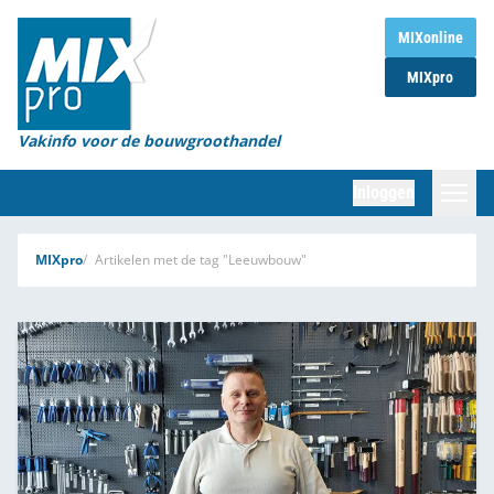
Home
MIXonline
MIXpro
Magazines
Organisaties
Vakinfo voor de bouwgroothandel
[BUB]
Inloggen
[BB]
Zoeken
MIXpro
Artikelen met de tag "Leeuwbouw"
Marktcijfers
Word abonnee
Partners