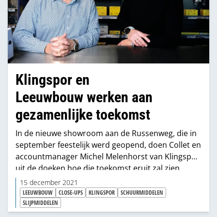
Klingspor en
Leeuwbouw werken aan
gezamenlijke toekomst
In de nieuwe showroom aan de Russenweg, die in
september feestelijk werd geopend, doen Collet en
accountmanager Michel Melenhorst van Klingspor
uit de doeken hoe die toekomst eruit zal zien.
“Partners als Klingspor zijn belangrijk voor ons.
15 december 2021
We werken intensief samen en wij ervaren dat de
LEEUWBOUW
CLOSE-UPS
KLINGSPOR
SCHUURMIDDELEN
mensen van Klingspor er ook zijn voor onze
SLIJPMIDDELEN
klanten. We delen kennis en gaan samen op pad