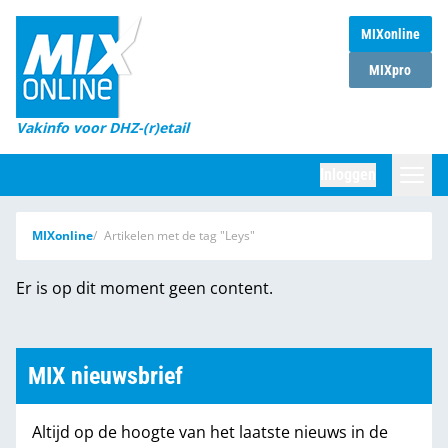
MIXonline
Home
MIXpro
Magazines
Vakinfo voor DHZ-(r)etail
Winkelketens
Inloggen
DHZ Sessie
Zoeken
MIXonline
Artikelen met de tag "Leys"
Marktcijfers
Er is op dit moment geen content.
Word abonnee
Partners
MIX nieuwsbrief
Altijd op de hoogte van het laatste nieuws in de