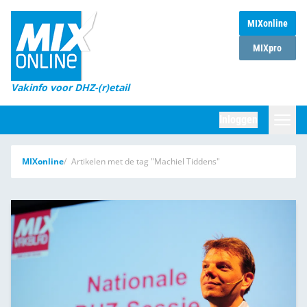
MIXonline
Home
MIXpro
Magazines
Vakinfo voor DHZ-(r)etail
Winkelketens
Inloggen
DHZ Sessie
Zoeken
MIXonline
Artikelen met de tag "Machiel Tiddens"
Marktcijfers
Word abonnee
Partners