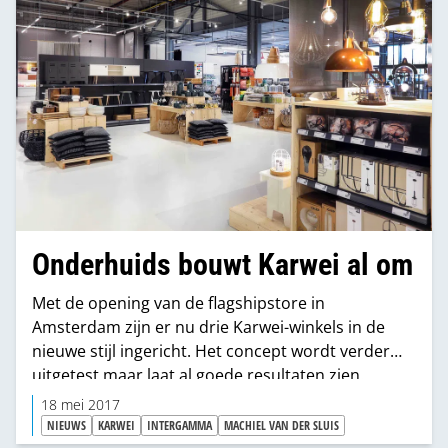
Onderhuids bouwt Karwei al om
Met de opening van de flagshipstore in
Amsterdam zijn er nu drie Karwei-winkels in de
nieuwe stijl ingericht. Het concept wordt verder
uitgetest maar laat al goede resultaten zien.
Directeur Machiel van der Sluis hoopt in 2021 alle
18 mei 2017
winkels omgebouwd hebben.
NIEUWS
KARWEI
INTERGAMMA
MACHIEL VAN DER SLUIS