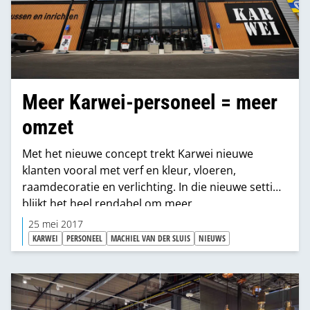
Meer Karwei-personeel = meer
omzet
Met het nieuwe concept trekt Karwei nieuwe
klanten vooral met verf en kleur, vloeren,
raamdecoratie en verlichting. In die nieuwe setting
blijkt het heel rendabel om meer
verkooppersoneel in te zetten.
25 mei 2017
KARWEI
PERSONEEL
MACHIEL VAN DER SLUIS
NIEUWS