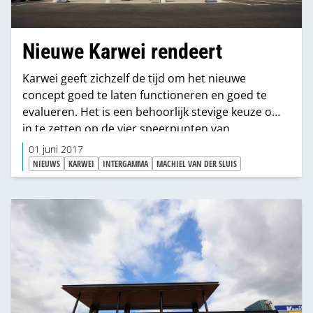
Nieuwe Karwei rendeert
Karwei geeft zichzelf de tijd om het nieuwe
concept goed te laten functioneren en goed te
evalueren. Het is een behoorlijk stevige keuze om
in te zetten op de vier speerpunten van
verlichting, wand, raam, vloeren. Daarmee gaat
01 juni 2017
Karwei bewust de concurrentie aan met de
NIEUWS
KARWEI
INTERGAMMA
MACHIEL VAN DER SLUIS
woninginrichtingszaken, maar dan op een lager –
toegankelijker - prijsniveau. De eerste resultaten
zijn beter dan verwacht.