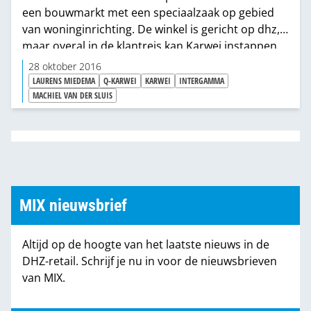
een bouwmarkt met een speciaalzaak op gebied
van woninginrichting. De winkel is gericht op dhz,
maar overal in de klantreis kan Karwei instappen
met hulp. Vanuit stijl én vanuit techniek. Staaltjes
28 oktober 2016
van omnichannel en longtail in de winkel maken de
LAURENS MIEDEMA
Q-KARWEI
KARWEI
INTERGAMMA
formule helemaal van deze tijd.
MACHIEL VAN DER SLUIS
MIX nieuwsbrief
Altijd op de hoogte van het laatste nieuws in de
DHZ-retail. Schrijf je nu in voor de nieuwsbrieven
van MIX.