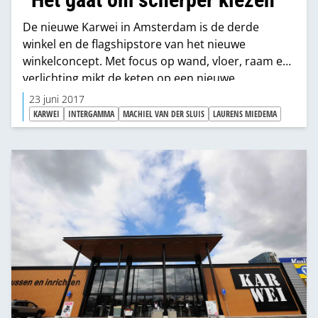
De nieuwe Karwei in Amsterdam is de derde
winkel en de flagshipstore van het nieuwe
winkelconcept. Met focus op wand, vloer, raam en
verlichting mikt de keten op een nieuwe
klantengroep die zijn huis wil verfraaien.
23 juni 2017
Karwei biedt hen de stijl van een
KARWEI
INTERGAMMA
MACHIEL VAN DER SLUIS
LAURENS MIEDEMA
woninginrichtingszaak en het klusverstand van
een bouwmarkt. MIX besprak de ervaringen tot nu
toe, de implicaties van deze scherpe keuze en het
tempo van de implementatie.