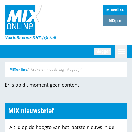
MIXonline
Home
MIXpro
Magazines
Vakinfo voor DHZ-(r)etail
Winkelketens
Inloggen
DHZ Sessie
Zoeken
MIXonline
Artikelen met de tag "Magazijn"
Marktcijfers
Er is op dit moment geen content.
Word abonnee
Partners
MIX nieuwsbrief
Altijd op de hoogte van het laatste nieuws in de