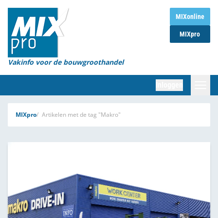
Home
MIXonline
MIXpro
Magazines
Organisaties
Vakinfo voor de bouwgroothandel
[BUB]
Inloggen
[BB]
Zoeken
MIXpro
Artikelen met de tag "Makro"
Marktcijfers
Word abonnee
Partners