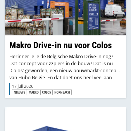
Makro Drive-in nu voor Colos
Herinner je je de Belgische Makro Drive-in nog?
Dat concept voor zzp'ers in de bouw? Dat is nu
'Colos' geworden, een nieuw bouwmarkt-concept
van Hubo België. En dat doet ons heel veel aan
Hornbach denken.
17 juli 2026
NIEUWS
MAKRO
COLOS
HORNBACH