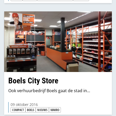
category manager Anthonie Klingeman in
Machelen. Daar staat een van de grootste Makro’s
van België en kunnen we het Workcenter in optima
forma bezichtigen.
Boels City Store
Ook verhuurbedrijf Boels gaat de stad in...
09 oktober 2016
COMPACT
BOELS
NIEUWS
MAKRO