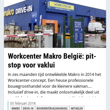
Workcenter Makro België: pit-
stop voor vaklui
In zes maanden tijd ontwikkelde Makro in 2014 het
Workcenter-concept. Een heuse professionele
bouwgroothandel voor de kleinere vakman.
Inclusief drive-in, die maakt onlosmakelijk deel uit
van Makro’s cash & carry-concept. Kruisbestuiving
met de DHZ-afdeling in de naastgelegen Big Box-
05 februari 2018
MAKRO
DRIVE-IN
BOUWMATERIALENHANDEL
ARTIKELEN
Makro maakt het geheel compleet. We treffen