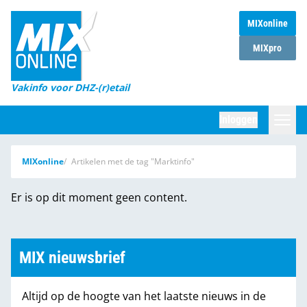
MIXonline
Home
MIXpro
Magazines
Vakinfo voor DHZ-(r)etail
Winkelketens
Inloggen
DHZ Sessie
Zoeken
MIXonline
Artikelen met de tag "Marktinfo"
Marktcijfers
Er is op dit moment geen content.
Word abonnee
Partners
MIX nieuwsbrief
Altijd op de hoogte van het laatste nieuws in de