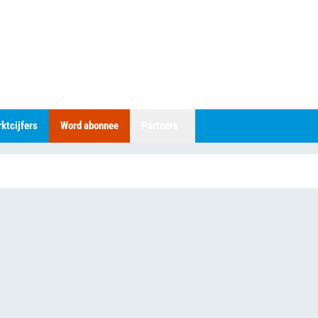
ktcijfers
Word abonnee
Partners