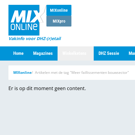
MIXonline
MIXpro
Vakinfo voor DHZ-(r)etail
Home
Magazines
Winkelketens
DHZ Sessie
Mar
MIXonline
Artikelen met de tag "Meer faillissementen bouwsector"
Er is op dit moment geen content.