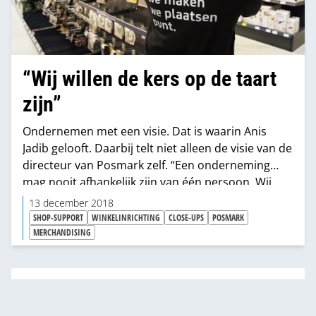
“Wij willen de kers op de taart
zijn”
Ondernemen met een visie. Dat is waarin Anis
Jadib gelooft. Daarbij telt niet alleen de visie van de
directeur van Posmark zelf. “Een onderneming
mag nooit afhankelijk zijn van één persoon. Wij
hebben momenteel 34 mensen aan het werk en
13 december 2018
die hebben allemaal een visie op het bedrijf waarin
SHOP-SUPPORT
WINKELINRICHTING
CLOSE-UPS
POSMARK
ze werken. Door ze actief mee te laten denken en
MERCHANDISING
verantwoordelijkheid te geven, creëren we
bezieling. En alleen met bezieling kun je succesvol
zijn.”