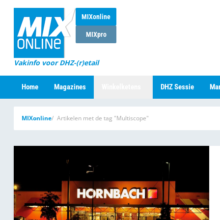
MIXonline
MIXpro
Vakinfo voor DHZ-(r)etail
Home
Magazines
Winkelketens
DHZ Sessie
Mar
MIXonline
Artikelen met de tag "Multiscope"