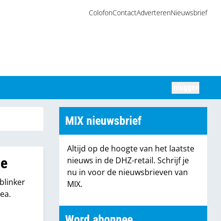
Colofon
Contact
Adverteren
Nieuwsbrief
Inloggen
Zoeken
MIX nieuwsbrief
Altijd op de hoogte van het laatste
he
nieuws in de DHZ-retail. Schrijf je
nu in voor de nieuwsbrieven van
blinker
MIX.
ea.
Word abonnee