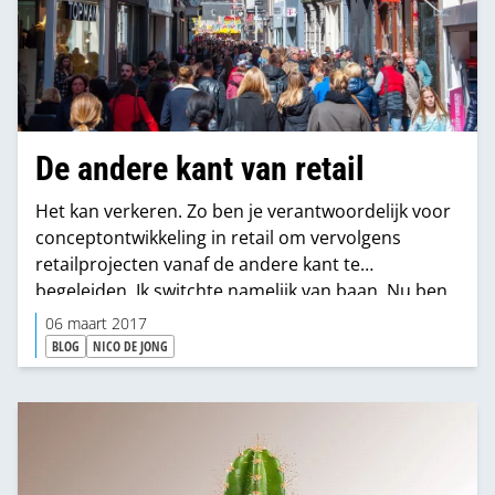
De andere kant van retail
Het kan verkeren. Zo ben je verantwoordelijk voor
conceptontwikkeling in retail om vervolgens
retailprojecten vanaf de andere kant te
begeleiden. Ik switchte namelijk van baan. Nu ben
ik verantwoordelijk voor de uitvoering en kosten­
06 maart 2017
bewaking van retailconcepten als projectmanager
BLOG
NICO DE JONG
bij een Designbureau.