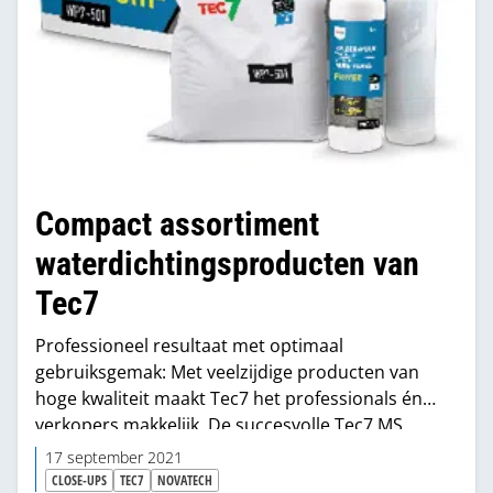
Compact assortiment
waterdichtingsproducten van
Tec7
Professioneel resultaat met optimaal
gebruiksgemak: Met veelzijdige producten van
hoge kwaliteit maakt Tec7 het professionals én
verkopers makkelijk. De succesvolle Tec7 MS
polymeer-lijmkit is daar een voorbeeld van. Voor
17 september 2021
waterdichte oplossingen zijn de WP-7 producten
CLOSE-UPS
TEC7
NOVATECH