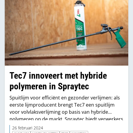
Tec7 innoveert met hybride
polymeren in Spraytec
Spuitlijm voor efficiënt en gezonder verlijmen: als
eerste lijmproducent brengt Tec7 een spuitlijm
voor volvlaksverlijming op basis van hybride
polymeren op de markt. Spraytec biedt verwerkers
volgens de producent zowel efficiencyvoordelen
26 februari 2024