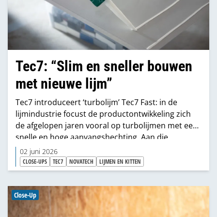
Tec7: “Slim en sneller bouwen
met nieuwe lijm”
Tec7 introduceert ‘turbolijm’ Tec7 Fast: in de
lijmindustrie focust de productontwikkeling zich
de afgelopen jaren vooral op turbolijmen met een
snelle en hoge aanvangshechting. Aan die
categorie voegt Tec7 een nieuwe lijm toe. “Tec7
02 juni 2026
Fast onderscheidt zich door de snelheid waarmee
CLOSE-UPS
TEC7
NOVATECH
LIJMEN EN KITTEN
een functionele sterkte wordt bereikt. Die zorgt
ervoor dat een bouw of renovatie sneller
uitgevoerd kan worden”, zegt Klaas Jochems van
Close-Up
Tec7.