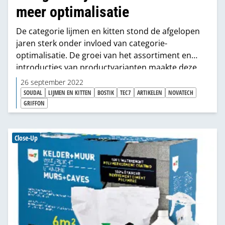
meer optimalisatie
De categorie lijmen en kitten stond de afgelopen
jaren sterk onder invloed van categorie-
optimalisatie. De groei van het assortiment en
introducties van productvarianten maakte deze
uitdaging steeds urgenter. Verkooplocaties in de
26 september 2022
bouwmaterialen- en ijzerwarensector
SOUDAL
LIJMEN EN KITTEN
BOSTIK
TEC7
ARTIKELEN
NOVATECH
benadrukken dat er behoefte is aan rationalisatie,
GRIFFON
waarbij factoren als rotatie, beschikbaarheid en
eenvoud van het productaanbod een rol spelen.
Close-Up