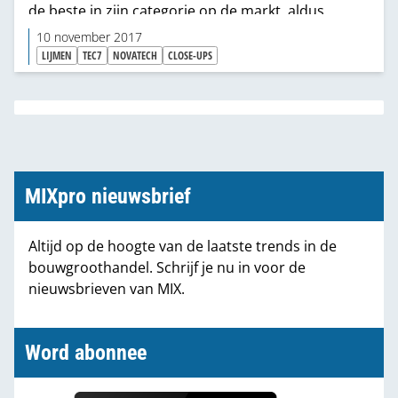
de beste in zijn categorie op de markt, aldus
innovatiemanager Bram Starckx. Het gevolg van
10 november 2017
R&D vanuit techniek en toepassingen en vanuit de
LIJMEN
TEC7
NOVATECH
CLOSE-UPS
E3-gedachte.
MIXpro nieuwsbrief
Altijd op de hoogte van de laatste trends in de
bouwgroothandel. Schrijf je nu in voor de
nieuwsbrieven van MIX.
Word abonnee