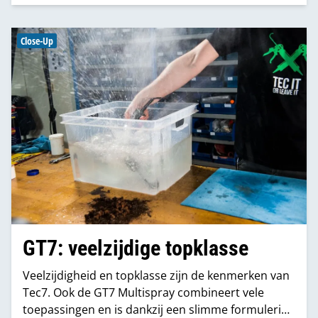
ontwikkeld. Met deze zeven producten kun je een
dak, muur of kelder professioneel waterdicht
maken.
Close-Up
GT7: veelzijdige topklasse
Veelzijdigheid en topklasse zijn de kenmerken van
Tec7. Ook de GT7 Multispray combineert vele
toepassingen en is dankzij een slimme formulering