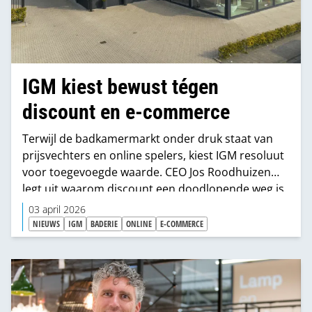
IGM kiest bewust tégen
discount en e-commerce
Terwijl de badkamermarkt onder druk staat van
prijsvechters en online spelers, kiest IGM resoluut
voor toegevoegde waarde. CEO Jos Roodhuizen
legt uit waarom discount een doodlopende weg is.
En hoe private label Regn bijdraagt aan
03 april 2026
rendement voor aangesloten ondernemers.
NIEUWS
IGM
BADERIE
ONLINE
E-COMMERCE