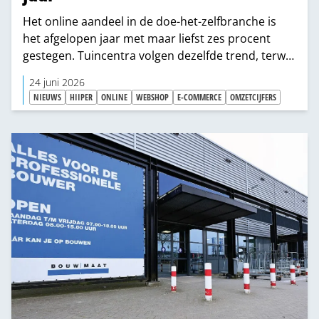
Het online aandeel in de doe-het-zelfbranche is
het afgelopen jaar met maar liefst zes procent
gestegen. Tuincentra volgen dezelfde trend, terwijl
woonwinkels juist de andere kant op bewegen.
24 juni 2026
NIEUWS
HIIPER
ONLINE
WEBSHOP
E-COMMERCE
OMZETCIJFERS