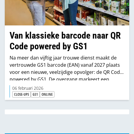
Van klassieke barcode naar QR
Code powered by GS1
Na meer dan vijftig jaar trouwe dienst maakt de
vertrouwde GS1 barcode (EAN) vanaf 2027 plaats
voor een nieuwe, veelzijdige opvolger: de QR Code
powered by GS1. De overgang markeert een
belangrijke stap in de verdere digitalisering van de
06 februari 2026
retailketen. De nieuwe code combineert
CLOSE-UPS
GS1
ONLINE
kassafunctionaliteit met rijke productinformatie
voor verschillende gebruikers. Retailers en
fabrikanten krijgen hiermee een
toekomstbestendige standaard in handen die
zowel operationele als commerciële voordelen