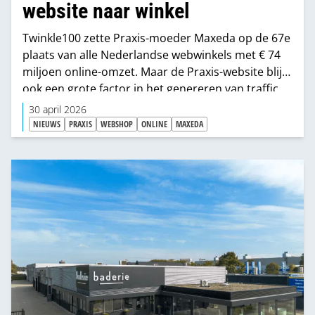
website naar winkel
Twinkle100 zette Praxis-moeder Maxeda op de 67e
plaats van alle Nederlandse webwinkels met € 74
miljoen online-omzet. Maar de Praxis-website blijkt
ook een grote factor in het genereren van traffic
naar de fysieke bouwmarkten.
30 april 2026
NIEUWS
PRAXIS
WEBSHOP
ONLINE
MAXEDA