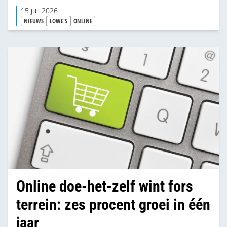
uiteindelijk in de winkels brengen. Daarmee zet de
15 juli 2026
Amerikaanse bouwmarktketen de stap van
NIEUWS
LOWE'S
ONLINE
contentcreatie naar daadwerkelijke
productcreatie.
Online doe-het-zelf wint fors
terrein: zes procent groei in één
jaar