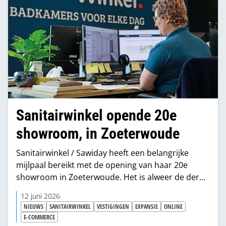
Sanitairwinkel opende 20e
showroom, in Zoeterwoude
Sanitairwinkel / Sawiday heeft een belangrijke
mijlpaal bereikt met de opening van haar 20e
showroom in Zoeterwoude. Het is alweer de derde
nieuwe winkel die dit jaar de deuren opent, een
12 juni 2026
prestatie waar het team enorm trots op is.
NIEUWS
SANITAIRWINKEL
VESTIGINGEN
EXPANSIE
ONLINE
E-COMMERCE