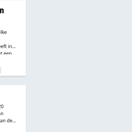
en
elke
eft in
et een
w
orgen
l: “Ja,
20
an
aan de