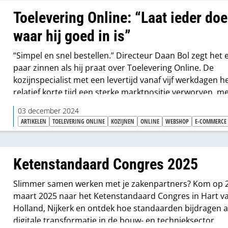
Toelevering Online: “Laat ieder do
waar hij goed in is”
“Simpel en snel bestellen.” Directeur Daan Bol zegt het 
paar zinnen als hij praat over Toelevering Online. De
kozijnspecialist met een levertijd vanaf vijf werkdagen he
relatief korte tijd een sterke marktpositie verworven, m
jaaromzet van tientallen miljoenen tot gevolg. Een nieu
03 december 2024
platform en toenadering tot de offline markt moeten z
ARTIKELEN
TOELEVERING ONLINE
KOZIJNEN
ONLINE
WEBSHOP
E-COMMERCE
voor nieuwe groei van het e-commercebedrijf uit Nijverda
we voeren gesprekken met de hoofdkantoren van
bouwmarkten en bouwgroothandels.”
Ketenstandaard Congres 2025
Slimmer samen werken met je zakenpartners? Kom op 
maart 2025 naar het Ketenstandaard Congres in Hart v
Holland, Nijkerk en ontdek hoe standaarden bijdragen 
digitale transformatie in de bouw- en technieksector.