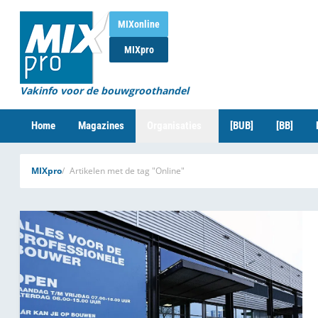
MIXonline
MIXpro
Vakinfo voor de bouwgroothandel
Home
Magazines
Organisaties
[BUB]
[BB]
MIXpro
Artikelen met de tag "Online"