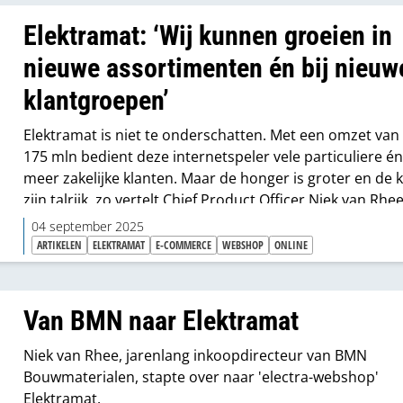
Elektramat: ‘Wij kunnen groeien in
nieuwe assortimenten én bij nieuw
klantgroepen’
Elektramat is niet te onderschatten. Met een omzet van
175 mln bedient deze internetspeler vele particuliere é
meer zakelijke klanten. Maar de honger is groter en de
zijn talrijk, zo vertelt Chief Product Officer Niek van Rhe
Vanuit zijn ervaring bij BMN kan hij – en passant – mooi
04 september 2025
verschillen met de gangbare bouwgroothandel aangeve
ARTIKELEN
ELEKTRAMAT
E-COMMERCE
WEBSHOP
ONLINE
“Onze omzet kan op termijn grofweg nog wel eens
verdubbelen”
Van BMN naar Elektramat
Niek van Rhee, jarenlang inkoopdirecteur van BMN
Bouwmaterialen, stapte over naar 'electra-webshop'
Elektramat.