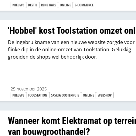
NIEUWS
DESTIL
RENE KARS
ONLINE
E-COMMERCE
'Hobbel' kost Toolstation omzet on
De ingebruikname van een nieuwe website zorgde voor
flinke dip in de online-omzet van Toolstation. Gelukkig
groeiden de shops wel behoorlijk door.
25 november 2025
NIEUWS
TOOLSTATION
SASKIA OOSTERHUIS
ONLINE
WEBSHOP
Wanneer komt Elektramat op terrei
van bouwgroothandel?