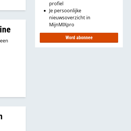
profiel
Je persoonlijke
nieuwsoverzicht in
MijnMIXpro
line
Word abonnee
 een
n