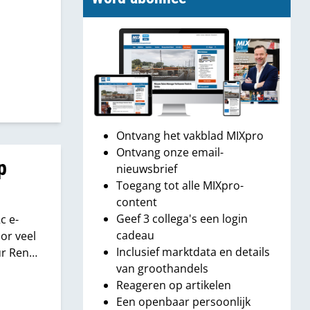
Ontvang het vakblad MIXpro
Ontvang onze email-
p
nieuwsbrief
Toegang tot alle MIXpro-
content
Geef 3 collega's een login
c e-
cadeau
or veel
Inclusief marktdata en details
ur René
van groothandels
Reageren op artikelen
Een openbaar persoonlijk