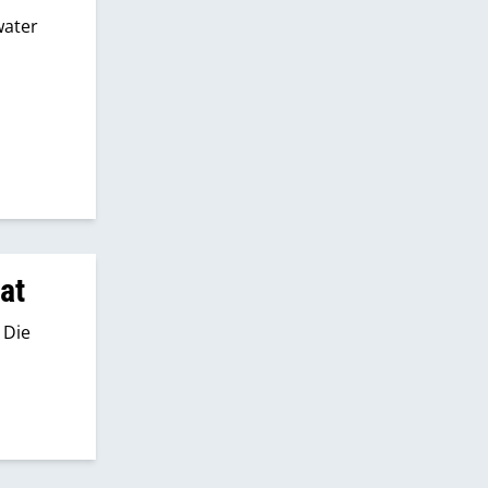
water
at
 Die