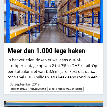
Meer dan 1.000 lege haken
In het verleden doken er wel eens out-of-
stockpercentage op van 2 tot 3% in DHZ-retail. Op
een totaalomzet van € 3,5 miljard, kost dat dan
toch snel € 100 miljoen. MIX keek eens rond in een
paar winkels en turfde daar domweg de lege
08 september 2019
haken. Schrikbarende tellingen leverde dat op.
INTERGAMMA
OUT-OF-STOCK
SUPPLY CHAIN MANAGEMENT