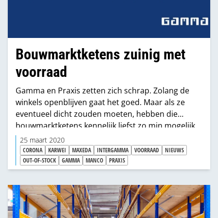
Bouwmarktketens zuinig met
voorraad
Gamma en Praxis zetten zich schrap. Zolang de
winkels openblijven gaat het goed. Maar als ze
eventueel dicht zouden moeten, hebben die
bouwmarktketens kennelijk liefst zo min mogelijk
voorraad.
25 maart 2020
CORONA
KARWEI
MAXEDA
INTERGAMMA
VOORRAAD
NIEUWS
OUT-OF-STOCK
GAMMA
MANCO
PRAXIS