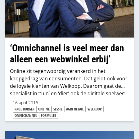
‘Omnichannel is veel meer dan
alleen een webwinkel erbij’
Online zit tegenwoordig verankerd in het
koopgedrag van consumenten. Dat geldt ook voor
de loyale klanten van Welkoop. Daarom gaat de
specialist in ‘tuin’ en ‘dier’ ook de digitale snelweg
op. “Dat doen we vanuit de kracht van onze lokale
16 april 2016
organisatie, dus met verstand van onze
PAUL BURGER
ONLINE
SESSIE
AGRI RETAIL
WELKOOP
kernassorti­menten. Daarom kozen we bewust
OMNICHANNEL
FORMULES
voor een omnichannel-strategie. Dat is veel meer
dan alleen een webwinkel”, zegt Paul Burger,
algemeen directeur van Agri Retail.