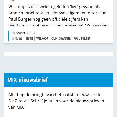
Welkoop is drie weken geleden ‘live’ gegaan als
omnichannel retailer. Hoewel algemeen directeur
Paul Burger nog geen officiële cijfers kan
overleggen, ziet hij wel ‘veel beweging’. “Zo zien we
bijvoorbeeld dat de gemiddelde besteding online
16 maart 2016
met €70,- iets hoger ligt dan de €50,- die we vooraf
NIEUWS
SESSIE
WELKOOP
OMNICHANNEL
PAUL BURGER
hadden ingeschat. Het begin is dus positief.”
MIX nieuwsbrief
Altijd op de hoogte van het laatste nieuws in de
DHZ-retail. Schrijf je nu in voor de nieuwsbrieven
van MIX.