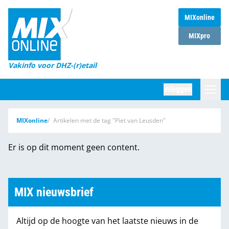
MIXonline
Home
MIXpro
Magazines
Vakinfo voor DHZ-(r)etail
Winkelketens
Inloggen
DHZ Sessie
Zoeken
MIXonline
Artikelen met de tag "Piet van Leusden"
Marktcijfers
Er is op dit moment geen content.
Word abonnee
Partners
MIX nieuwsbrief
Altijd op de hoogte van het laatste nieuws in de