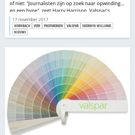
of niet: "Journalisten zijn op zoek naar opwinding
en een hype", zegt Harry Harrison, Valspar's
Europese marketingmanager. "Onze entree in
17 november 2017
Europa via Hornbach Best is niet specifiek gericht
HORNBACH
VERF
PROFMERKEN
VALSPAR
SHERWIN WILLIAMS
tegen Akzo."
NIEUWS