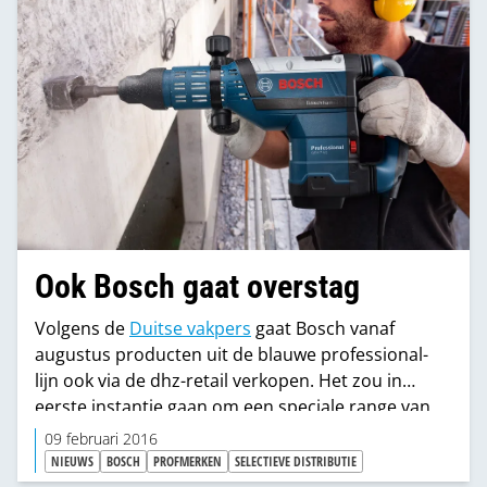
Ook Bosch gaat overstag
Volgens de
Duitse vakpers
gaat Bosch vanaf
augustus producten uit de blauwe professional-
lijn ook via de dhz-retail verkopen. Het zou in
eerste instantie gaan om een speciale range van
50 tot 60 producten.
09 februari 2016
NIEUWS
BOSCH
PROFMERKEN
SELECTIEVE DISTRIBUTIE