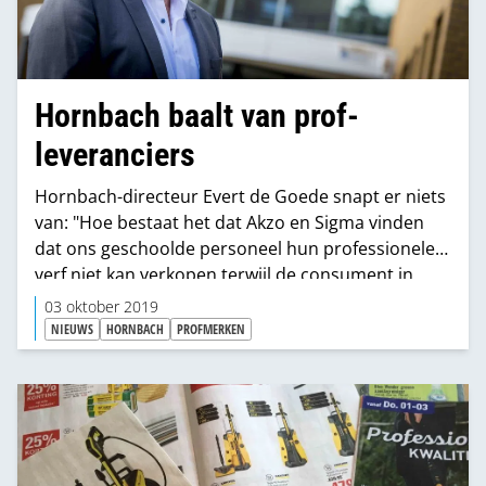
Hornbach baalt van prof-
leveranciers
Hornbach-directeur Evert de Goede snapt er niets
van: "Hoe bestaat het dat Akzo en Sigma vinden
dat ons geschoolde personeel hun professionele
verf niet kan verkopen terwijl de consument in
iedere webshop die liters Sikkens en Sigma wel kan
03 oktober 2019
kopen.” HIj is die houding zat en wil
NIEUWS
HORNBACH
PROFMERKEN
hem doorbreken.