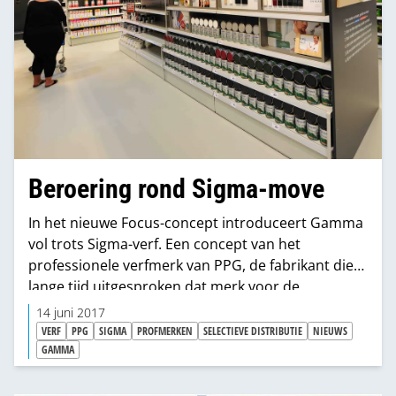
Beroering rond Sigma-move
In het nieuwe Focus-concept introduceert Gamma
vol trots Sigma-verf. Een concept van het
professionele verfmerk van PPG, de fabrikant die
lange tijd uitgesproken dat merk voor de
speciaalzaken te behouden. VBS-organisaties zijn
14 juni 2017
‘not amused’. "Pot verwijt de ketel" en
VERF
PPG
SIGMA
PROFMERKEN
SELECTIEVE DISTRIBUTIE
NIEUWS
'Paniekvoetbal", klinkt het.
GAMMA