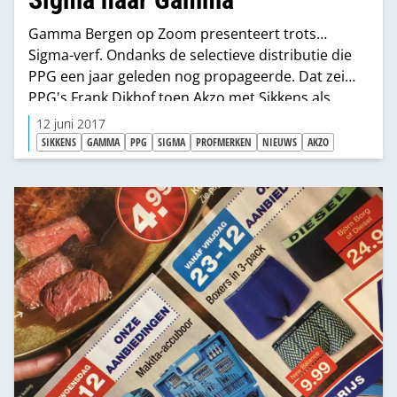
Gamma Bergen op Zoom presenteert trots…
Sigma-verf. Ondanks de selectieve distributie die
PPG een jaar geleden nog propageerde. Dat zei
PPG's Frank Dikhof toen Akzo met Sikkens als
eerste de move naar de bouwmarkten maakte.
12 juni 2017
SIKKENS
GAMMA
PPG
SIGMA
PROFMERKEN
NIEUWS
AKZO