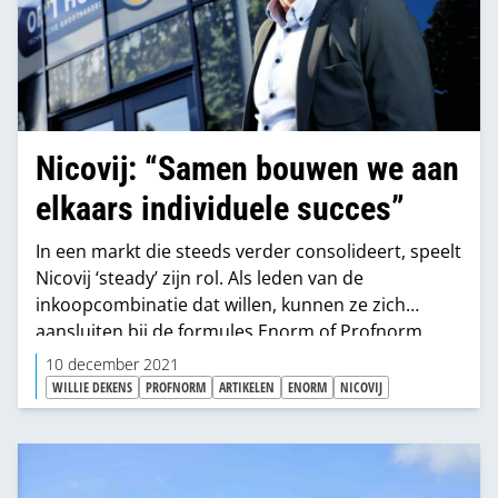
Nicovij: “Samen bouwen we aan
elkaars individuele succes”
In een markt die steeds verder consolideert, speelt
Nicovij ‘steady’ zijn rol. Als leden van de
inkoopcombinatie dat willen, kunnen ze zich
aansluiten bij de formules Enorm of Profnorm,
maar dat hoeft niet. “Wij dwingen leden niet, we
10 december 2021
overtuigen ze”, zegt directeur Willie Dekens.
WILLIE DEKENS
PROFNORM
ARTIKELEN
ENORM
NICOVIJ