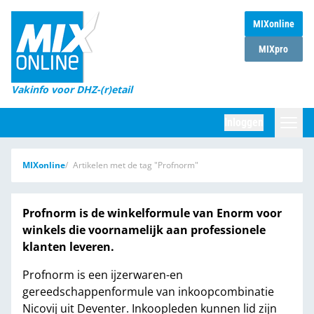
MIXonline
Home
MIXpro
Magazines
Vakinfo voor DHZ-(r)etail
Winkelketens
Inloggen
DHZ Sessie
Zoeken
MIXonline
Artikelen met de tag "Profnorm"
Marktcijfers
Word abonnee
Profnorm is de winkelformule van Enorm voor
winkels die voornamelijk aan professionele
Partners
klanten leveren.
Profnorm is een ijzerwaren-en
gereedschappenformule van inkoopcombinatie
Nicovij uit Deventer. Inkoopleden kunnen lid zijn