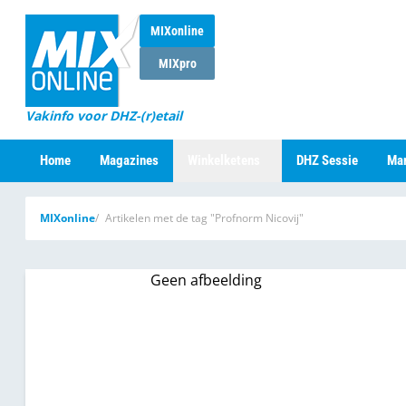
MIXonline
MIXpro
Vakinfo voor DHZ-(r)etail
Home
Magazines
Winkelketens
DHZ Sessie
Mar
MIXonline
Artikelen met de tag "Profnorm Nicovij"
Geen afbeelding