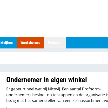
ktcijfers
Word abonnee
Partners
Ondernemer in eigen winkel
Er gebeurt heel wat bij Nicovij. Een aantal Profnorm-
ondernemers besloot op te stappen en de organisatie i
bezig met het samenstellen van een kernassortiment v
leden. “De kwaliteit van de ondernemers wordt steeds b