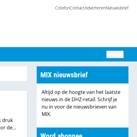
Colofon
Contact
Adverteren
Nieuwsbrief
Inloggen
Zoeken
MIX nieuwsbrief
Altijd op de hoogte van het laatste
nieuws in de DHZ-retail. Schrijf je
nu in voor de nieuwsbrieven van
MIX.
s druk
oor de
eter.”
Word abonnee