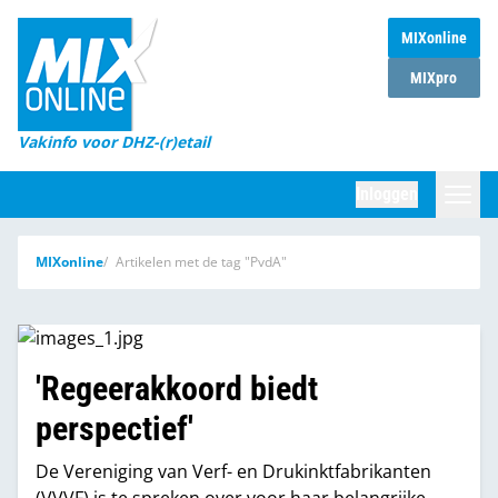
MIXonline
Home
MIXpro
Magazines
Vakinfo voor DHZ-(r)etail
Winkelketens
Inloggen
DHZ Sessie
Zoeken
MIXonline
Artikelen met de tag "PvdA"
Marktcijfers
Word abonnee
Partners
'Regeerakkoord biedt
perspectief'
De Vereniging van Verf- en Drukinktfabrikanten