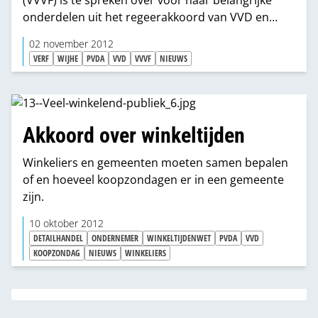
(VVVF) is te spreken over voor haar belangrijke
onderdelen uit het regeerakkoord van VVD en
PvdA.
02 november 2012
VERF
WIJHE
PVDA
VVD
VVVF
NIEUWS
Akkoord over winkeltijden
Winkeliers en gemeenten moeten samen bepalen
of en hoeveel koopzondagen er in een gemeente
zijn.
10 oktober 2012
DETAILHANDEL
ONDERNEMER
WINKELTIJDENWET
PVDA
VVD
KOOPZONDAG
NIEUWS
WINKELIERS