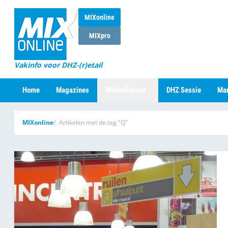
MIXonline
MIXpro
Vakinfo voor DHZ-(r)etail
Home
Magazines
Winkelketens
DHZ Sessie
Mar
MIXonline
Artikelen met de tag "Q"