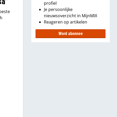
sa'
profiel
Je persoonlijke
beste
nieuwsoverzicht in MijnMIX
ch
Reageren op artikelen
Word abonnee